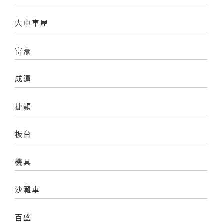
大中車屋
富豪
成運
捷穎
板台
機具
沙灘車
百盛