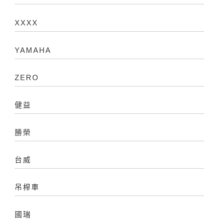
XXXX
YAMAHA
ZERO
健益
勝榮
台威
吊桿車
國瑞