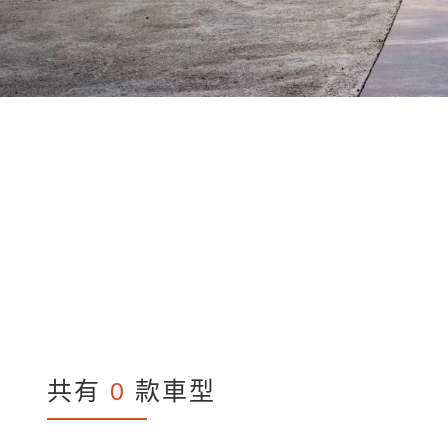
共有
0
款車型