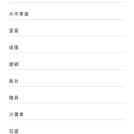
大中車屋
富豪
成運
捷穎
板台
機具
沙灘車
百盛