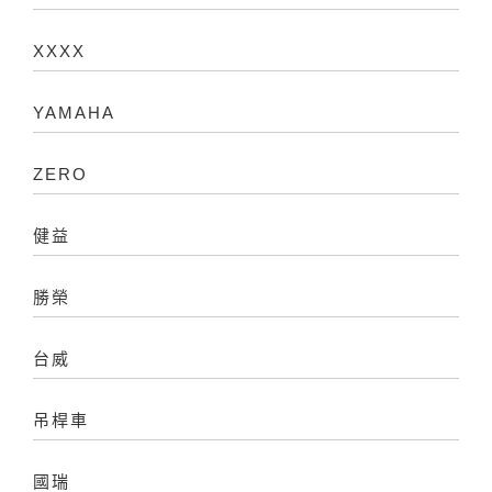
XXXX
YAMAHA
ZERO
健益
勝榮
台威
吊桿車
國瑞