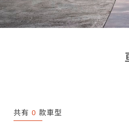
共有
0
款車型