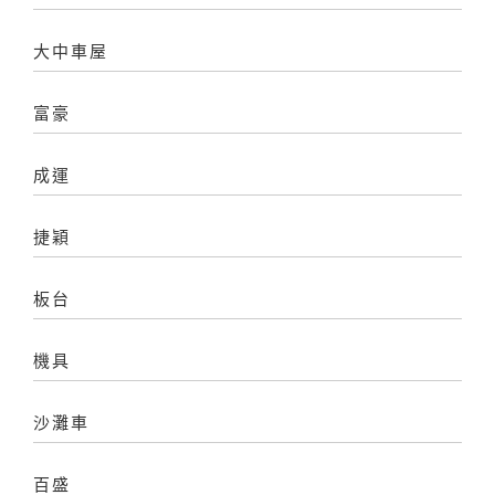
大中車屋
富豪
成運
捷穎
板台
機具
沙灘車
百盛