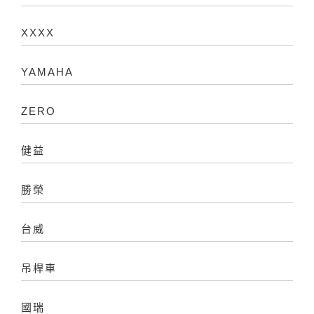
XXXX
YAMAHA
ZERO
健益
勝榮
台威
吊桿車
國瑞